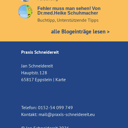
Fehler muss man sehen! Von
Dr.med.Heike Schuhmacher
Buchtipp
,
Unterstützende Tipps
alle Blogeinträge lesen >
Praxis Schneidereit
Jan Schneidereit
Hauptstr. 128
65817 Eppstein |
Karte
Telefon: 0152-54 099 749
Kontakt:
mail@praxis-schneidereit.eu