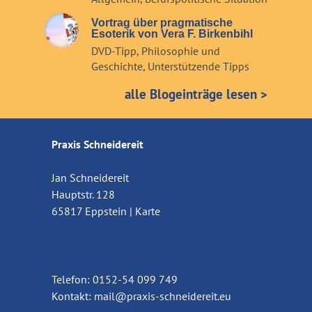
Vortrag über pragmatische
Esoterik von Vera F. Birkenbihl
DVD-Tipp
,
Philosophie und
Geschichte
,
Unterstützende Tipps
alle Blogeinträge lesen >
Praxis Schneidereit
Jan Schneidereit
Hauptstr. 128
65817 Eppstein |
Karte
Telefon: 0152-54 099 749
Kontakt:
mail@praxis-schneidereit.eu